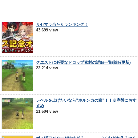
リセマラ当たりランキング！
43,699 view
クエストに必要なドロップ素材の詳細一覧(随時更新)
22,214 view
レベルを上げたいなら”ホルンカの森”！！※序盤におす
すめ
21,604 view