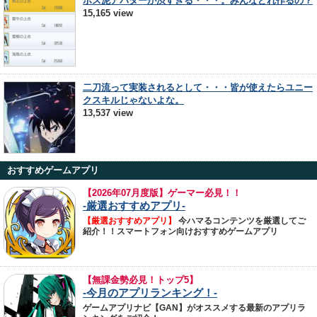
ボス泥アバターが渋すぎる・・・。みんなどれ作るの？
15,165 view
二刀流って実装されるとして・・・皆が使えたらユニー
クスキルじゃないよな。
13,537 view
おすすめゲームアプリ
【
2026年07月度版】ゲーマー必見！！
-厳選おすすめアプリ-
【厳選おすすめアプリ】
今ハマるコンテンツを厳選してご
紹介！！スマートフォン向けおすすめゲームアプリ
【無課金勢必見！トップ5】
-今月のアプリランキング！-
ゲームアプリナビ【GAN】がオススメする最新のアプリラ