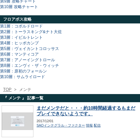
第9層 攻略チャート
第10層 攻略チャート
フロアボス攻略
第1層：コボルドロード
第2層：トーラスキング&ナト大佐
第3層：イビルトレント
第4層：ヒッポカンプ
第5層：ヴェイカントコロッサス
第6層：マンティコア
第7層：アノーイングトロール
第8層：エンヴィ・ザ・ウィッチ
第9層：原初のフォールン
第10層：サムライロード
TOP
>
メンテ
『 メンテ 』 記事一覧
まだメンテだと・・・約10時間経過するもまだ
プレイできないようです。
2017/12/01
SAOインテグラル・ファクター
情報
配信