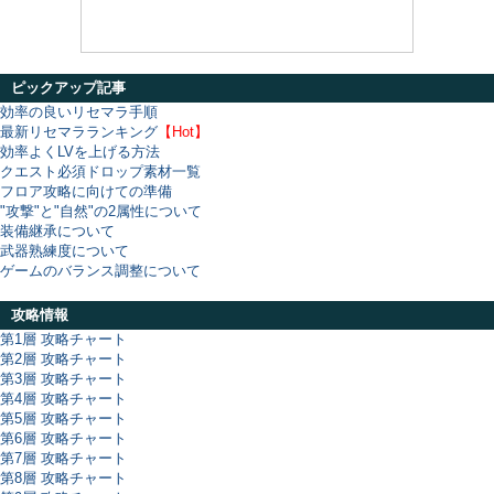
ピックアップ記事
効率の良いリセマラ手順
最新リセマラランキング
【Hot】
効率よくLVを上げる方法
クエスト必須ドロップ素材一覧
フロア攻略に向けての準備
"攻撃"と"自然"の2属性について
装備継承について
武器熟練度について
ゲームのバランス調整について
攻略情報
第1層 攻略チャート
第2層 攻略チャート
第3層 攻略チャート
第4層 攻略チャート
第5層 攻略チャート
第6層 攻略チャート
第7層 攻略チャート
第8層 攻略チャート