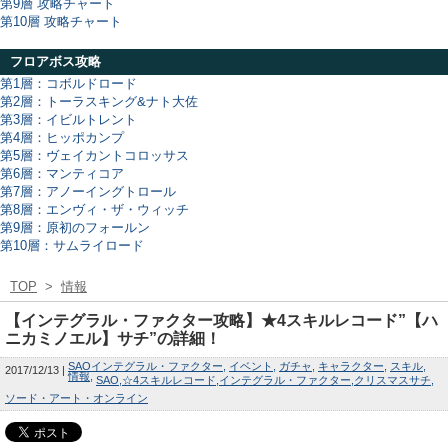
第9層 攻略チャート
第10層 攻略チャート
フロアボス攻略
第1層：コボルドロード
第2層：トーラスキング&ナト大佐
第3層：イビルトレント
第4層：ヒッポカンプ
第5層：ヴェイカントコロッサス
第6層：マンティコア
第7層：アノーイングトロール
第8層：エンヴィ・ザ・ウィッチ
第9層：原初のフォールン
第10層：サムライロード
TOP
>
情報
【インテグラル・ファクター攻略】★4スキルレコード”【ハ
ニカミノエル】サチ”の詳細！
SAOインテグラル・ファクター
イベント
ガチャ
キャラクター
スキル
2017/12/13
情報
SAO
☆4スキルレコード
インテグラル・ファクター
クリスマスサチ
ソード・アート・オンライン