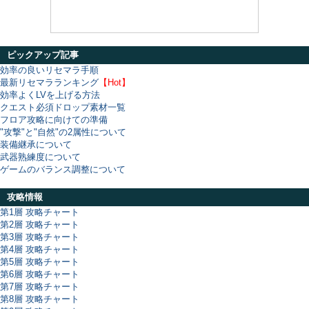
ピックアップ記事
効率の良いリセマラ手順
最新リセマラランキング
【Hot】
効率よくLVを上げる方法
クエスト必須ドロップ素材一覧
フロア攻略に向けての準備
"攻撃"と"自然"の2属性について
装備継承について
武器熟練度について
ゲームのバランス調整について
攻略情報
第1層 攻略チャート
第2層 攻略チャート
第3層 攻略チャート
第4層 攻略チャート
第5層 攻略チャート
第6層 攻略チャート
第7層 攻略チャート
第8層 攻略チャート