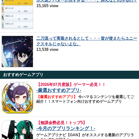
ボス泥アバターが渋すぎる・・・。みんなどれ作るの？
15,165 view
二刀流って実装されるとして・・・皆が使えたらユニー
クスキルじゃないよな。
13,538 view
おすすめゲームアプリ
【
2026年07月度版】ゲーマー必見！！
-厳選おすすめアプリ-
【厳選おすすめアプリ】
今ハマるコンテンツを厳選してご
紹介！！スマートフォン向けおすすめゲームアプリ
【無課金勢必見！トップ5】
-今月のアプリランキング！-
ゲームアプリナビ【GAN】がオススメする最新のアプリラ