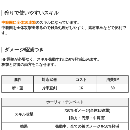
狩りで使いやすいスキル
中範囲に全体10連撃
のスキルになっています。
中範囲を全体攻撃出来るので雑魚処理がしやすく、素材集めなどで便利で
す。
ダメージ軽減つき
HP調整が必要なく、スキル発動すれば50%軽減出来ます。
攻撃と防御の両方をこなせます。
属性
対応武器
コスト
消費SP
斬・聖
片手直剣
16
30
ホーリィ・テンペスト
720%ダメージ(全体10連撃)
スキル攻撃
[前方・円形・中範囲]
効果
発動中、全ての被ダメージを50%軽減