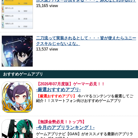
ボス泥アバターが渋すぎる・・・。みんなどれ作るの？
15,165 view
二刀流って実装されるとして・・・皆が使えたらユニー
クスキルじゃないよな。
13,537 view
おすすめゲームアプリ
【
2026年07月度版】ゲーマー必見！！
-厳選おすすめアプリ-
【厳選おすすめアプリ】
今ハマるコンテンツを厳選してご
紹介！！スマートフォン向けおすすめゲームアプリ
【無課金勢必見！トップ5】
-今月のアプリランキング！-
ゲームアプリナビ【GAN】がオススメする最新のアプリラ