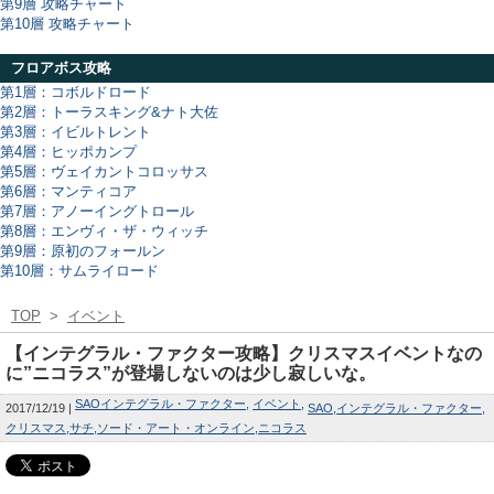
第9層 攻略チャート
第10層 攻略チャート
フロアボス攻略
第1層：コボルドロード
第2層：トーラスキング&ナト大佐
第3層：イビルトレント
第4層：ヒッポカンプ
第5層：ヴェイカントコロッサス
第6層：マンティコア
第7層：アノーイングトロール
第8層：エンヴィ・ザ・ウィッチ
第9層：原初のフォールン
第10層：サムライロード
TOP
>
イベント
【インテグラル・ファクター攻略】クリスマスイベントなの
に”ニコラス”が登場しないのは少し寂しいな。
SAOインテグラル・ファクター
イベント
2017/12/19
SAO
インテグラル・ファクター
クリスマス
サチ
ソード・アート・オンライン
ニコラス