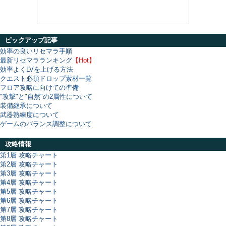
ピックアップ記事
効率の良いリセマラ手順
最新リセマラランキング
【Hot】
効率よくLVを上げる方法
クエスト必須ドロップ素材一覧
フロア攻略に向けての準備
"攻撃"と"自然"の2属性について
装備継承について
武器熟練度について
ゲームのバランス調整について
攻略情報
第1層 攻略チャート
第2層 攻略チャート
第3層 攻略チャート
第4層 攻略チャート
第5層 攻略チャート
第6層 攻略チャート
第7層 攻略チャート
第8層 攻略チャート