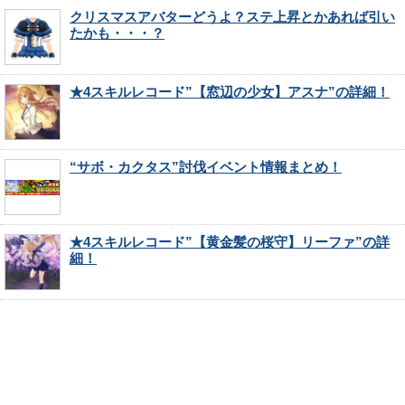
クリスマスアバターどうよ？ステ上昇とかあれば引い
たかも・・・？
★4スキルレコード”【窓辺の少女】アスナ”の詳細！
“サボ・カクタス”討伐イベント情報まとめ！
★4スキルレコード”【黄金髪の桜守】リーファ”の詳
細！