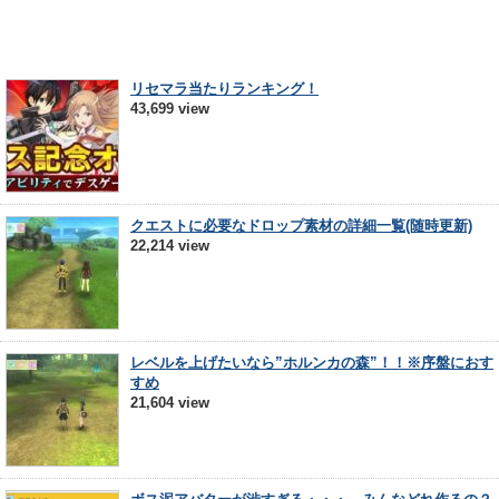
リセマラ当たりランキング！
43,699 view
クエストに必要なドロップ素材の詳細一覧(随時更新)
22,214 view
レベルを上げたいなら”ホルンカの森”！！※序盤におす
すめ
21,604 view