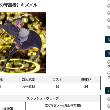
の守護者】キズメル
性
対応武器
コスト
消費SP
斬
片手直剣
16
24
スラッシュ・ウェーブ
250%ダメージ(全体攻撃)
スキル攻撃