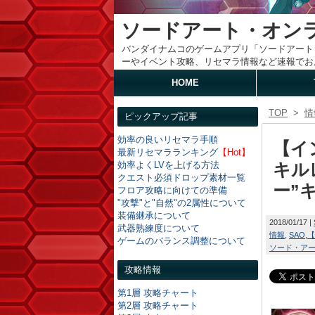
ソードアート・オン
バンダイナムコのゲームアプリ「ソードアート
ーやイベント攻略、リセマラ情報など速報でお
HOME
TOP
>
情
ピックアップ記事
効率の良いリセマラ手順
【イ
最新リセマラランキング
【Hot】
効率よくLVを上げる方法
キル
クエスト必須ドロップ素材一覧
ー”
フロア攻略に向けての準備
"攻撃"と"自然"の2属性について
装備継承について
2018/01/17
武器熟練度について
情報
SAO
【
ゲームのバランス調整について
ソード・ア
攻略情報
第1層 攻略チャート
第2層 攻略チャート