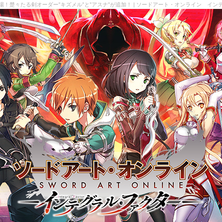
！楚々たる剣オーダー”キズメル”と”アスナ”が追加！ | ソードアート・オンライン イ