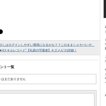
少しはログインしやすい環境になるかな？？このままじゃヤバいぞ。
★4スキルレコード"【礼節の守護者】キズメル"の詳細！
ント一覧
トはまだありません