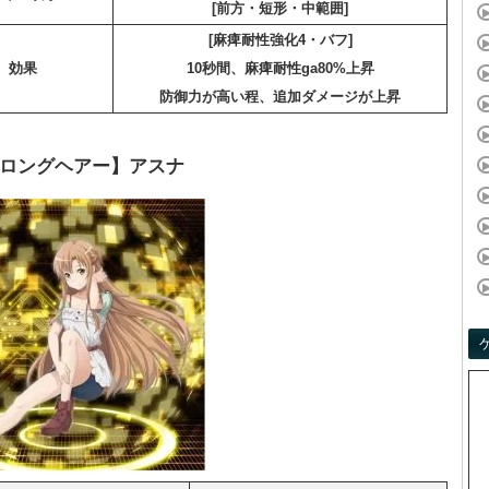
[前方・短形・中範囲]
[麻痺耐性強化4・バフ]
効果
10秒間、麻痺耐性ga80%上昇
防御力が高い程、追加ダメージが上昇
ロングヘアー】アスナ