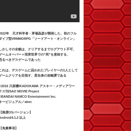
2022年 天才科学者・茅場晶彦が開発した、初のフル
ダイブ型VRMMORPG「ソードアート・オンライン」
しかしその全貌は、クリアするまでログアウト不可、
ゲームオーバー＝現実世界での”死”を意味する、
恐るべきデスゲームであった
これは、デスゲームに囚われたプレイヤーの1人として
ゲームクリアを目指す、君自身の攻略譚である
©2016 川原礫/KADOKAWA アスキー・メディアワー
クス刊/SAO MOVIE Project
©BANDAI NAMCO Entertainment Inc.
キービジュアル／abec
【推奨OSバージョン】
Android4.1.2 以上
【免責事項】