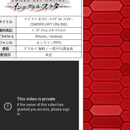
ｿｰﾄﾞｱｰﾄ･ｵﾝﾗｲﾝ -ｲﾝﾃｸﾞﾗﾙ･ﾌｧｸﾀｰ-
タイトル
(SWORD ART ONLINE)
権利表記
ﾊﾞﾝﾀﾞｲﾅﾑｺ ｴﾝﾀｰﾃｲﾝﾒﾝﾄ
ﾟﾗｯﾄﾌｫｰﾑ
iPhone／Android
ジャンル
オンラインRPG
価格
ﾀﾞｳﾝﾛｰﾄﾞ無料／一部ｱｲﾃﾑ課金有
配信日
未定