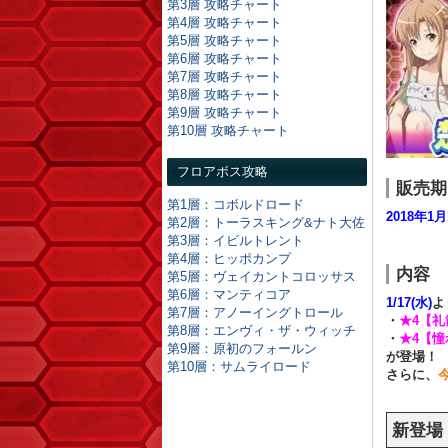
第3層 攻略チャート
第4層 攻略チャート
第5層 攻略チャート
第6層 攻略チャート
第7層 攻略チャート
第8層 攻略チャート
第9層 攻略チャート
第10層 攻略チャート
フロアボス攻略
販売期
第1層：コボルドロード
2018年1
第2層：トーラスキング&ナト大佐
第3層：イビルトレント
第4層：ヒッポカンプ
内容
第5層：ヴェイカントコロッサス
第6層：マンティコア
1/17(水)
よ
第7層：アノーイングトロール
・
★4【
第8層：エンヴィ・ザ・ウィッチ
・
★4【
第9層：原初のフォールン
が登場！
第10層：サムライロード
さらに、
新登場