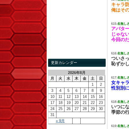
キャラ
俺はそ
615:
名無し
アバタ
じゃな
今回の
616:
名無し
ついさ
更新カレンダー
恥ずか
2026年8月
617:
名無し
月
火
水
木
金
土
日
女キャ
1
2
性別別
3
4
5
6
7
8
9
10
11
12
13
14
15
16
618:
名無し
17
18
19
20
21
22
23
いつに
24
25
26
27
28
29
30
季節の
31
« 9月
619:
名無し