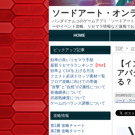
ソードアート・オン
バンダイナムコのゲームアプリ「ソードアート
ーやイベント攻略、リセマラ情報など速報でお
HOME
TOP
>
ガ
ピックアップ記事
効率の良いリセマラ手順
【イ
最新リセマラランキング
【Hot】
効率よくLVを上げる方法
アバ
クエスト必須ドロップ素材一覧
る？
フロア攻略に向けての準備
"攻撃"と"自然"の2属性について
装備継承について
2018/01/22
武器熟練度について
ソード・ア
ゲームのバランス調整について
攻略情報
第1層 攻略チャート
第2層 攻略チャート