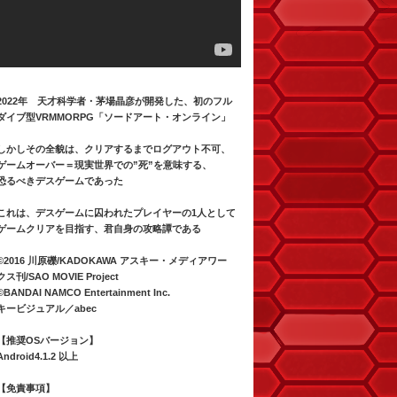
2022年 天才科学者・茅場晶彦が開発した、初のフル
ダイブ型VRMMORPG「ソードアート・オンライン」
しかしその全貌は、クリアするまでログアウト不可、
ゲームオーバー＝現実世界での”死”を意味する、
恐るべきデスゲームであった
これは、デスゲームに囚われたプレイヤーの1人として
ゲームクリアを目指す、君自身の攻略譚である
©2016 川原礫/KADOKAWA アスキー・メディアワー
クス刊/SAO MOVIE Project
©BANDAI NAMCO Entertainment Inc.
キービジュアル／abec
【推奨OSバージョン】
Android4.1.2 以上
【免責事項】