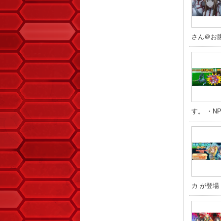
さん＠お腹い
す。 ・NPC:
カ が登場！ 