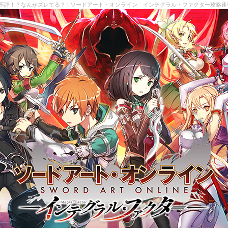
不評！？なんかズレてる？ | ソードアート・オンライン インテグラル・ファクター攻略速