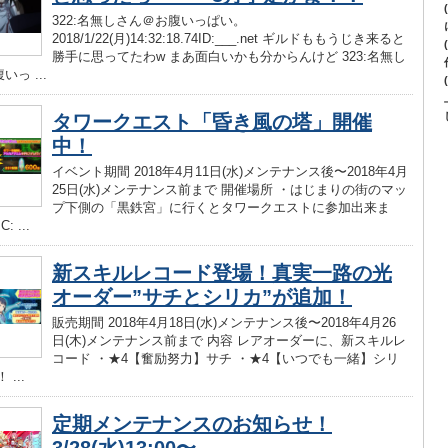
322:名無しさん＠お腹いっぱい。
2018/1/22(月)14:32:18.74ID:___.net ギルドももうじき来ると
勝手に思ってたわw まあ面白いかも分からんけど 323:名無し
っ ...
タワークエスト「昏き風の塔」開催
中！
イベント期間 2018年4月11日(水)メンテナンス後〜2018年4月
25日(水)メンテナンス前まで 開催場所 ・はじまりの街のマッ
プ下側の「黒鉄宮」に行くとタワークエストに参加出来ま
 ...
新スキルレコード登場！真実一路の光
オーダー”サチとシリカ”が追加！
販売期間 2018年4月18日(水)メンテナンス後〜2018年4月26
日(木)メンテナンス前まで 内容 レアオーダーに、新スキルレ
コード ・★4【奮励努力】サチ ・★4【いつでも一緒】シリ
...
定期メンテナンスのお知らせ！