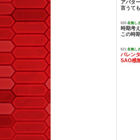
アバタ
言うて
620:
名無し
時期考
この時
621:
名無し
バレン
SAO