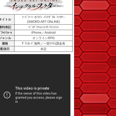
ｿｰﾄﾞｱｰﾄ･ｵﾝﾗｲﾝ -ｲﾝﾃｸﾞﾗﾙ･ﾌｧｸﾀｰ-
タイトル
(SWORD ART ONLINE)
権利表記
ﾊﾞﾝﾀﾞｲﾅﾑｺ ｴﾝﾀｰﾃｲﾝﾒﾝﾄ
ﾟﾗｯﾄﾌｫｰﾑ
iPhone／Android
ジャンル
オンラインRPG
価格
ﾀﾞｳﾝﾛｰﾄﾞ無料／一部ｱｲﾃﾑ課金有
配信日
未定