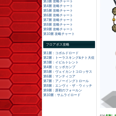
第3層 攻略チャート
第4層 攻略チャート
第5層 攻略チャート
第6層 攻略チャート
第7層 攻略チャート
第8層 攻略チャート
第9層 攻略チャート
第10層 攻略チャート
フロアボス攻略
第1層：コボルドロード
第2層：トーラスキング&ナト大佐
第3層：イビルトレント
第4層：ヒッポカンプ
第5層：ヴェイカントコロッサス
第6層：マンティコア
第7層：アノーイングトロール
第8層：エンヴィ・ザ・ウィッチ
第9層：原初のフォールン
第10層：サムライロード
614:
名無し