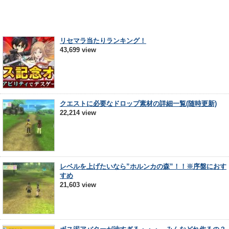
リセマラ当たりランキング！
43,699 view
クエストに必要なドロップ素材の詳細一覧(随時更新)
22,214 view
レベルを上げたいなら”ホルンカの森”！！※序盤におす
すめ
21,603 view