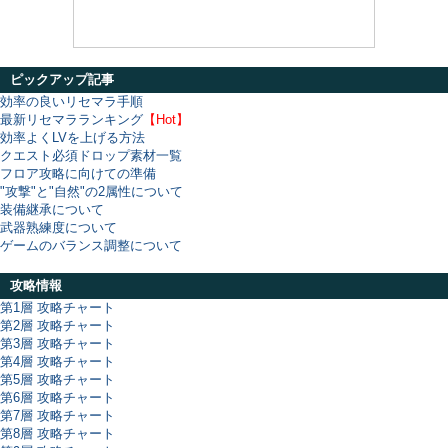
ピックアップ記事
効率の良いリセマラ手順
最新リセマラランキング
【Hot】
効率よくLVを上げる方法
クエスト必須ドロップ素材一覧
フロア攻略に向けての準備
"攻撃"と"自然"の2属性について
装備継承について
武器熟練度について
ゲームのバランス調整について
攻略情報
第1層 攻略チャート
第2層 攻略チャート
第3層 攻略チャート
第4層 攻略チャート
第5層 攻略チャート
第6層 攻略チャート
第7層 攻略チャート
第8層 攻略チャート