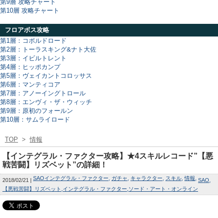
第9層 攻略チャート
第10層 攻略チャート
フロアボス攻略
第1層：コボルドロード
第2層：トーラスキング&ナト大佐
第3層：イビルトレント
第4層：ヒッポカンプ
第5層：ヴェイカントコロッサス
第6層：マンティコア
第7層：アノーイングトロール
第8層：エンヴィ・ザ・ウィッチ
第9層：原初のフォールン
第10層：サムライロード
TOP
>
情報
【インテグラル・ファクター攻略】★4スキルレコード”【悪
戦苦闘】リズベット”の詳細！
SAOインテグラル・ファクター
ガチャ
キャラクター
スキル
情報
2018/02/21
SAO
【悪戦苦闘】リズベット
インテグラル・ファクター
ソード・アート・オンライン