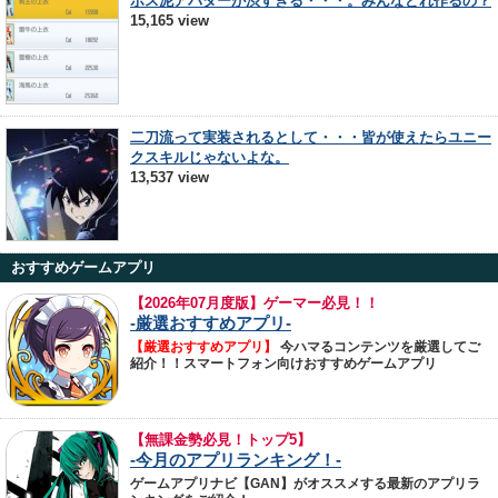
ボス泥アバターが渋すぎる・・・。みんなどれ作るの？
15,165 view
二刀流って実装されるとして・・・皆が使えたらユニー
クスキルじゃないよな。
13,537 view
おすすめゲームアプリ
【
2026年07月度版】ゲーマー必見！！
-厳選おすすめアプリ-
【厳選おすすめアプリ】
今ハマるコンテンツを厳選してご
紹介！！スマートフォン向けおすすめゲームアプリ
【無課金勢必見！トップ5】
-今月のアプリランキング！-
ゲームアプリナビ【GAN】がオススメする最新のアプリラ