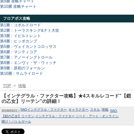
第9層 攻略チャート
第10層 攻略チャート
フロアボス攻略
第1層：コボルドロード
第2層：トーラスキング&ナト大佐
第3層：イビルトレント
第4層：ヒッポカンプ
第5層：ヴェイカントコロッサス
第6層：マンティコア
第7層：アノーイングトロール
第8層：エンヴィ・ザ・ウィッチ
第9層：原初のフォールン
第10層：サムライロード
TOP
>
情報
【インテグラル・ファクター攻略】★4スキルレコード”【鎧
の乙女】リーテン”の詳細！
SAOインテグラル・ファクター
キャラクター
スキル
情報
2018/03/21
SAO
【鎧の乙女】リーテン
インテグラル・ファクター
ソード・アート・オンライン
輝け！バトルガール