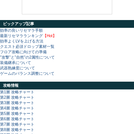
ピックアップ記事
効率の良いリセマラ手順
最新リセマラランキング
【Hot】
効率よくLVを上げる方法
クエスト必須ドロップ素材一覧
フロア攻略に向けての準備
"攻撃"と"自然"の2属性について
装備継承について
武器熟練度について
ゲームのバランス調整について
攻略情報
第1層 攻略チャート
第2層 攻略チャート
第3層 攻略チャート
第4層 攻略チャート
第5層 攻略チャート
第6層 攻略チャート
第7層 攻略チャート
第8層 攻略チャート