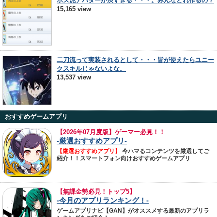
ボス泥アバターが渋すぎる・・・。みんなどれ作るの？
15,165 view
二刀流って実装されるとして・・・皆が使えたらユニー
クスキルじゃないよな。
13,537 view
おすすめゲームアプリ
【
2026年07月度版】ゲーマー必見！！
-厳選おすすめアプリ-
【厳選おすすめアプリ】
今ハマるコンテンツを厳選してご
紹介！！スマートフォン向けおすすめゲームアプリ
【無課金勢必見！トップ5】
-今月のアプリランキング！-
ゲームアプリナビ【GAN】がオススメする最新のアプリラ