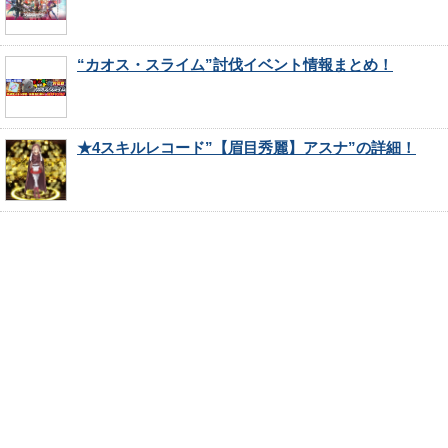
“カオス・スライム”討伐イベント情報まとめ！
★4スキルレコード”【眉目秀麗】アスナ”の詳細！