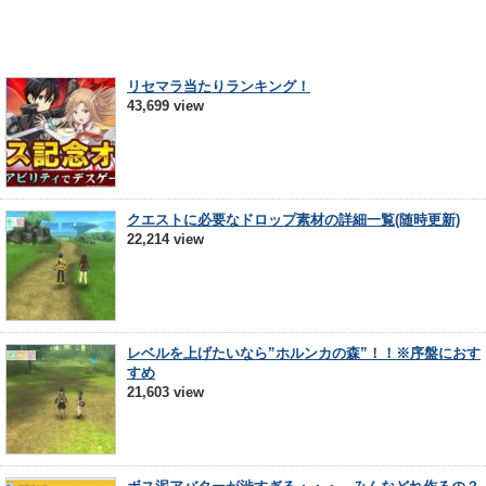
リセマラ当たりランキング！
43,699 view
クエストに必要なドロップ素材の詳細一覧(随時更新)
22,214 view
レベルを上げたいなら”ホルンカの森”！！※序盤におす
すめ
21,603 view