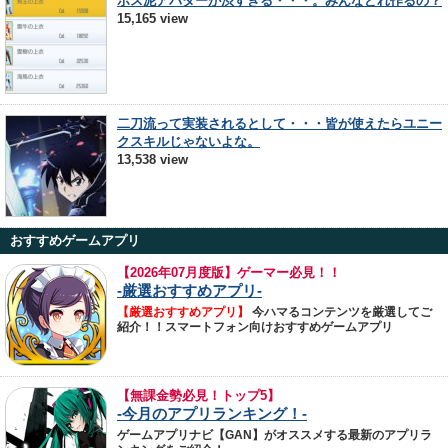
ボス泥アバターが渋すぎる・・・。みんなどれ作るの？
15,165 view
二刀流って実装されるとして・・・皆が使えたらユニー
クスキルじゃないよな。
13,538 view
おすすめゲームアプリ
【
2026年07月度版】ゲーマー必見！！
-厳選おすすめアプリ-
【厳選おすすめアプリ】
今ハマるコンテンツを厳選してご
紹介！！スマートフォン向けおすすめゲームアプリ
【無課金勢必見！トップ5】
-今月のアプリランキング！-
ゲームアプリナビ【GAN】がオススメする最新のアプリラ