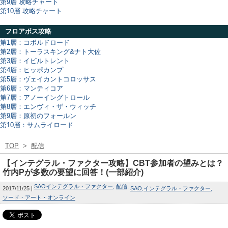
第9層 攻略チャート
第10層 攻略チャート
フロアボス攻略
第1層：コボルドロード
第2層：トーラスキング&ナト大佐
第3層：イビルトレント
第4層：ヒッポカンプ
第5層：ヴェイカントコロッサス
第6層：マンティコア
第7層：アノーイングトロール
第8層：エンヴィ・ザ・ウィッチ
第9層：原初のフォールン
第10層：サムライロード
TOP
>
配信
【インテグラル・ファクター攻略】CBT参加者の望みとは？
竹内Pが多数の要望に回答！(一部紹介)
SAOインテグラル・ファクター
配信
2017/11/25
SAO
インテグラル・ファクター
ソード・アート・オンライン