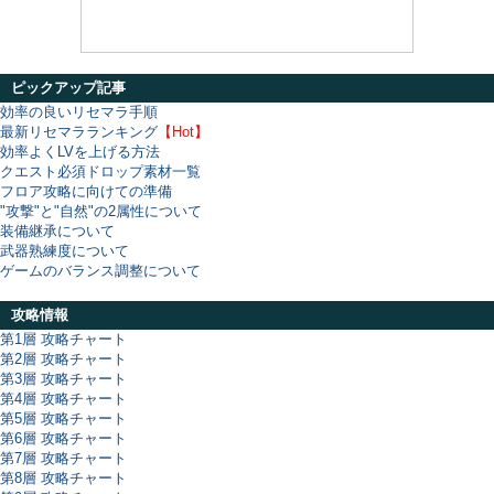
ピックアップ記事
効率の良いリセマラ手順
最新リセマラランキング
【Hot】
効率よくLVを上げる方法
クエスト必須ドロップ素材一覧
フロア攻略に向けての準備
"攻撃"と"自然"の2属性について
装備継承について
武器熟練度について
ゲームのバランス調整について
攻略情報
第1層 攻略チャート
第2層 攻略チャート
第3層 攻略チャート
第4層 攻略チャート
第5層 攻略チャート
第6層 攻略チャート
第7層 攻略チャート
第8層 攻略チャート