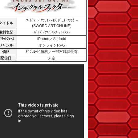
ｿｰﾄﾞｱｰﾄ･ｵﾝﾗｲﾝ -ｲﾝﾃｸﾞﾗﾙ･ﾌｧｸﾀｰ-
タイトル
(SWORD ART ONLINE)
権利表記
ﾊﾞﾝﾀﾞｲﾅﾑｺ ｴﾝﾀｰﾃｲﾝﾒﾝﾄ
ﾟﾗｯﾄﾌｫｰﾑ
iPhone／Android
ジャンル
オンラインRPG
価格
ﾀﾞｳﾝﾛｰﾄﾞ無料／一部ｱｲﾃﾑ課金有
配信日
未定