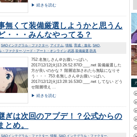
▶ 続きを読む
事無くて装備厳選しようかと思うん
ど・・・みんなやってる？
SAOインテグラル・ファクター
アイテム
情報
育成・進化
SAO
ル・ファクター
ソード・アート・オンライン
武器
装備厳選
防具
752:名無しさん＠お腹いっぱい。
2017/12/12(火)13:26:52.87ID:___.net 装備厳選した
方が良いのかな？ 階層追加されたら無駄になりそ
う・・・ 753:名無しさん＠お腹いっぱい。
2017/12/12(火)13:28:16.53ID:___.net してない どう
せ階層増え ...
▶ 続きを読む
継ぎは次回のアプデ！？公式からの
まとめ。
SAOインテグラル・ファクター
情報
SAO
インテグラル・ファクター