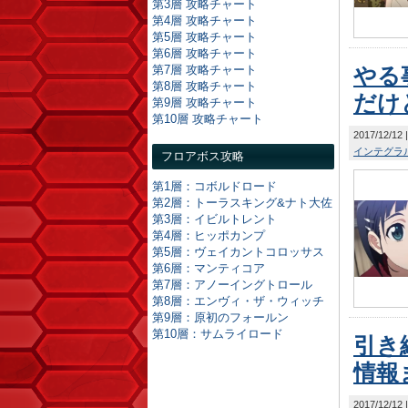
第3層 攻略チャート
第4層 攻略チャート
第5層 攻略チャート
第6層 攻略チャート
第7層 攻略チャート
やる
第8層 攻略チャート
だけ
第9層 攻略チャート
第10層 攻略チャート
2017/12/12
インテグラ
フロアボス攻略
第1層：コボルドロード
第2層：トーラスキング&ナト大佐
第3層：イビルトレント
第4層：ヒッポカンプ
第5層：ヴェイカントコロッサス
第6層：マンティコア
第7層：アノーイングトロール
第8層：エンヴィ・ザ・ウィッチ
第9層：原初のフォールン
第10層：サムライロード
引き
情報
2017/12/12