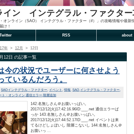
ライン インテグラル・ファクター
・オンライン（SAO） インテグラル・ファクター（if）」の攻略情報や最
届け！
Twitter
RSS
about
017年
>
12月
>
12日
12月12日 の記事一覧
は今の状況でユーザーに何させよう
っているんだろう。
SAOインテグラル・ファクター
イベント
情報
SAO
インテグラル・ファクター
ート・オンライン
通信エラー
階層追加
142:名無しさん＠お腹いっぱい。
2017/12/12(火)17:42:16.96ID:___.net 通信エラーば
っか 143:名無しさん＠お腹いっぱい。
2017/12/12(火)17:44:52.17ID:___.net イベントは来
てるけどしょぼいし 階層こないし 144:名無しさん＠
お腹いっ ...