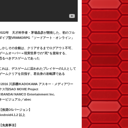
2022年 天才科学者・茅場晶彦が開発した、初のフル
ダイブ型VRMMORPG「ソードアート・オンライン」
しかしその全貌は、クリアするまでログアウト不可、
ゲームオーバー＝現実世界での”死”を意味する、
恐るべきデスゲームであった
これは、デスゲームに囚われたプレイヤーの1人として
ゲームクリアを目指す、君自身の攻略譚である
©2016 川原礫/KADOKAWA アスキー・メディアワー
クス刊/SAO MOVIE Project
©BANDAI NAMCO Entertainment Inc.
キービジュアル／abec
【推奨OSバージョン】
Android4.1.2 以上
【免責事項】