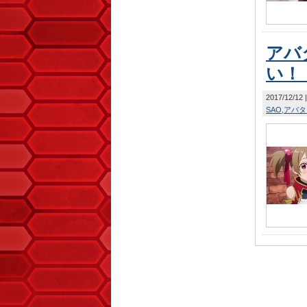
アバ
い！
2017/12/12
SAO
アバタ