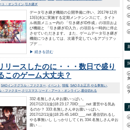
ート・オンライン
引き継ぎ
データ引き継ぎ機能の公開準備に伴い、2017年12月
13日(水)に実施する定期メンテンンスにて、タイト
ル画面メニュー内の 「引き継ぎID作成」の項目およ
び機能と 「引き継ぎID入力」の項目を一時的に停止
させていただきます。 また、ゲームデータ引き継ぎ
機能につきましては、次週予定しているアプリアッ
プデ ...
▶ 続きを読む
リリースしたのに・・・数日で盛り
るこのゲーム大丈夫？
SAOインテグラル・ファクター
イベント
情報
SAO
β
お正月
やる事無い
ル・ファクター
クリスマス
ソード・アート・オンライン
通信切れる
332:名無しさん＠お腹いっぱい。
2017/12/11(金)18:23:17.70ID:___.net 運営やる気あ
るのか？ 333:名無しさん＠お腹いっぱい。
2017/12/11(金)18:25:45.14ID:___.net 通信切れるし
やる事無いし しっかりしてくれ 334:名無しさん＠お
腹い ...