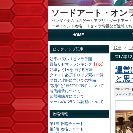
ソードアート・オン
バンダイナムコのゲームアプリ「ソードアート
ーやイベント攻略、リセマラ情報など速報でお
HOME
TOP
>
2
ピックアップ記事
2017年
効率の良いリセマラ手順
最新リセマラランキング
【Hot】
運営
効率よくLVを上げる方法
クエスト必須ドロップ素材一覧
と思
フロア攻略に向けての準備
"攻撃"と"自然"の2属性について
2017/12/12
装備継承について
ソード・ア
武器熟練度について
ゲームのバランス調整について
攻略情報
第1層 攻略チャート
第2層 攻略チャート