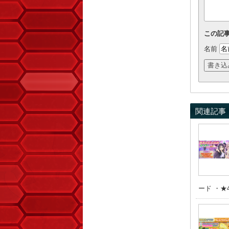
この記
名前
関連記事
ード ・★