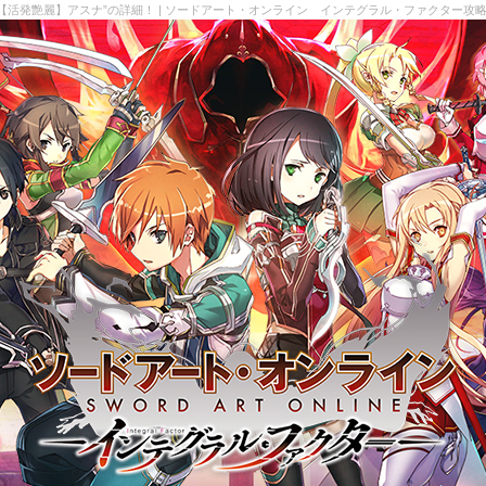
【活発艶麗】アスナ”の詳細！ | ソードアート・オンライン インテグラル・ファクター攻