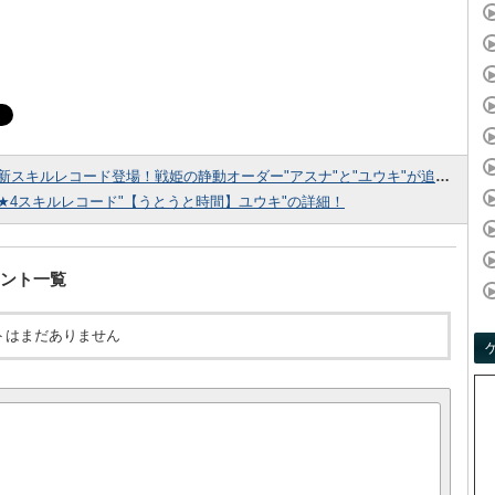
新スキルレコード登場！戦姫の静動オーダー"アスナ"と"ユウキ"が追加！
★4スキルレコード"【うとうと時間】ユウキ"の詳細！
ント一覧
トはまだありません