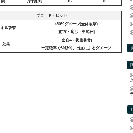
・闇
片手細剣
16
16
ヴロード・ヒット
450%ダメージ(全体攻撃)
スキル攻撃
[前方・扇形・中範囲]
[出血4・状態異常]
効果
一定確率で30秒間、出血によるダメージ