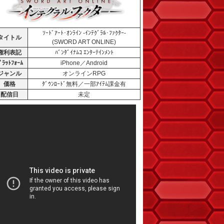
ｿｰﾄﾞｱｰﾄ･ｵﾝﾗｲﾝ -ｲﾝﾃｸﾞﾗﾙ･ﾌｧｸﾀｰ-
タイトル
(SWORD ART ONLINE)
権利表記
ﾊﾞﾝﾀﾞｲﾅﾑｺ ｴﾝﾀｰﾃｲﾝﾒﾝﾄ
ﾟﾗｯﾄﾌｫｰﾑ
iPhone／Android
ジャンル
オンラインRPG
価格
ﾀﾞｳﾝﾛｰﾄﾞ無料／一部ｱｲﾃﾑ課金有
配信日
未定