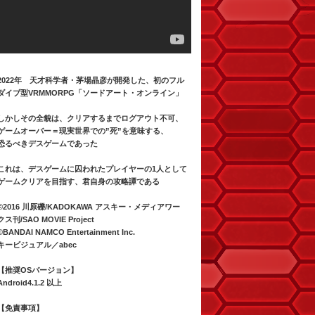
2022年 天才科学者・茅場晶彦が開発した、初のフル
ダイブ型VRMMORPG「ソードアート・オンライン」
しかしその全貌は、クリアするまでログアウト不可、
ゲームオーバー＝現実世界での”死”を意味する、
恐るべきデスゲームであった
これは、デスゲームに囚われたプレイヤーの1人として
ゲームクリアを目指す、君自身の攻略譚である
©2016 川原礫/KADOKAWA アスキー・メディアワー
クス刊/SAO MOVIE Project
©BANDAI NAMCO Entertainment Inc.
キービジュアル／abec
【推奨OSバージョン】
Android4.1.2 以上
【免責事項】