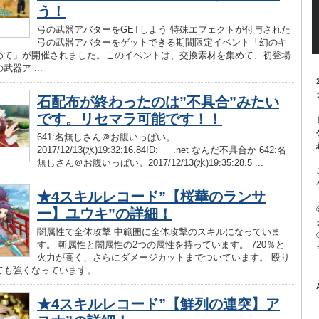
う！
弓の武器アバターをGETしよう 特殊エフェクトが付与された
弓の武器アバターをゲットできる期間限定イベント「幻のキ
めて」が開催されました。このイベントは、交換素材を集めて、初登場
器ア ...
石配布が終わったのは”不具合”みたい
です。リセマラ可能です！！
641:名無しさん＠お腹いっぱい。
2017/12/13(水)19:32:16.84ID:___.net なんだ不具合か 642:名
無しさん＠お腹いっぱい。2017/12/13(水)19:35:28.5 ...
★4スキルレコード”【桜華のランサ
ー】ユウキ”の詳細！
闇属性で全体攻撃 中範囲に全体攻撃のスキルになっていま
す。 斬属性と闇属性の2つの属性を持っています。 720％と
火力が高く、さらにダメージカットまでついています。 殴り
も強くなっています。 ...
★4スキルレコード”【鮮列の連突】ア