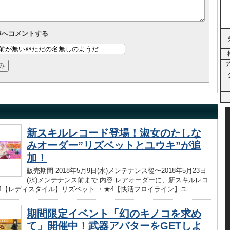
事へコメントする
ﾌ
新スキルレコード登場！淑女のたしな
みオーダー”リズベットとユウキ”が追
加！
販売期間 2018年5月9日(水)メンテナンス後〜2018年5月23日
(水)メンテナンス前まで 内容 レアオーダーに、新スキルレコ
4【レディスタイル】リズベット ・★4【快活フロイライン】ユ ...
期間限定イベント「幻のキノコを求め
て」開催中！武器アバターをGETしよ