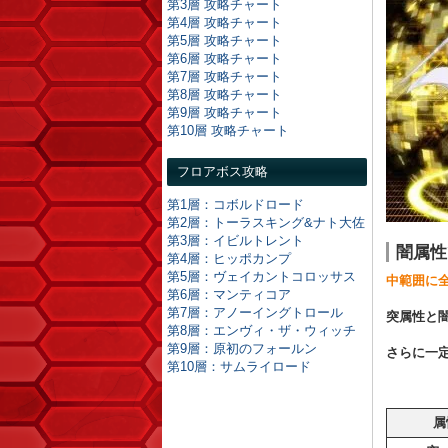
第3層 攻略チャート
第4層 攻略チャート
第5層 攻略チャート
第6層 攻略チャート
第7層 攻略チャート
第8層 攻略チャート
第9層 攻略チャート
第10層 攻略チャート
フロアボス攻略
第1層：コボルドロード
第2層：トーラスキング&ナト大佐
第3層：イビルトレント
闇属性
第4層：ヒッポカンプ
第5層：ヴェイカントコロッサス
中範囲に
第6層：マンティコア
第7層：アノーイングトロール
突属性と
第8層：エンヴィ・ザ・ウィッチ
第9層：原初のフォールン
さらに一
第10層：サムライロード
属