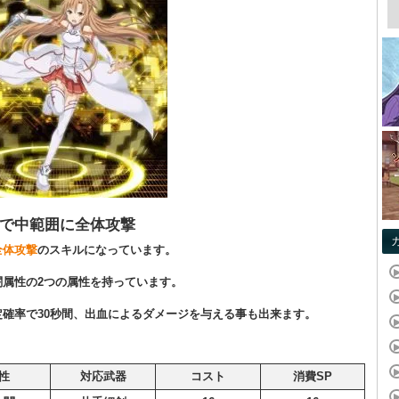
で中範囲に全体攻撃
全体攻撃
のスキルになっています。
闇属性の2つの属性を持っています。
定確率で30秒間、出血によるダメージを与える事も出来ます。
性
対応武器
コスト
消費SP