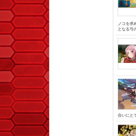
ノコを求
となる弓の武
合いにとて