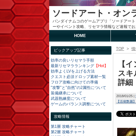
ソードアート・オン
バンダイナムコのゲームアプリ「ソードアート
ーやイベント攻略、リセマラ情報など速報でお
HOME
TOP
>
情
ピックアップ記事
効率の良いリセマラ手順
【イ
最新リセマラランキング
【Hot】
効率よくLVを上げる方法
スキ
クエスト必須ドロップ素材一覧
詳細
フロア攻略に向けての準備
"攻撃"と"自然"の2属性について
装備継承について
2018/01/25
武器熟練度について
【活発艶麗
ゲームのバランス調整について
攻略情報
第1層 攻略チャート
第2層 攻略チャート