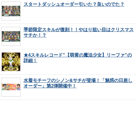
スタートダッシュオーダー引いた？良いのでた？
季節限定スキルが復刻！！やはり狙い目はクリスマス
サチか！？
★4スキルレコード”【萌黄の魔法少女】リーファ”の
詳細！
水着モチーフのシノン&サチが登場！「魅惑の日差し
オーダー」第2弾開催中！