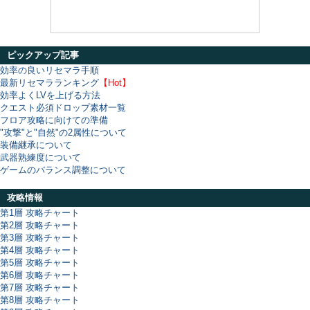
ピックアップ記事
効率の良いリセマラ手順
最新リセマラランキング
【Hot】
効率よくLVを上げる方法
クエスト必須ドロップ素材一覧
フロア攻略に向けての準備
"攻撃"と"自然"の2属性について
装備継承について
武器熟練度について
ゲームのバランス調整について
攻略情報
第1層 攻略チャート
第2層 攻略チャート
第3層 攻略チャート
第4層 攻略チャート
第5層 攻略チャート
第6層 攻略チャート
第7層 攻略チャート
第8層 攻略チャート