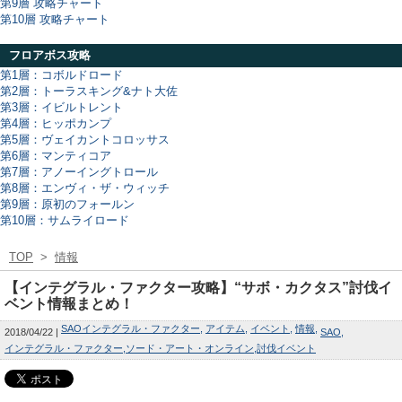
第9層 攻略チャート
第10層 攻略チャート
フロアボス攻略
第1層：コボルドロード
第2層：トーラスキング&ナト大佐
第3層：イビルトレント
第4層：ヒッポカンプ
第5層：ヴェイカントコロッサス
第6層：マンティコア
第7層：アノーイングトロール
第8層：エンヴィ・ザ・ウィッチ
第9層：原初のフォールン
第10層：サムライロード
TOP
>
情報
【インテグラル・ファクター攻略】“サボ・カクタス”討伐イ
ベント情報まとめ！
SAOインテグラル・ファクター
アイテム
イベント
情報
2018/04/22
SAO
インテグラル・ファクター
ソード・アート・オンライン
討伐イベント