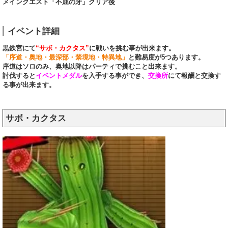
メインクエスト「不屈の牙」クリア後
イベント詳細
黒鉄宮にて
“サボ・カクタス”
に戦いを挑む事が出来ます。
「序道・奥地・最深部・禁境地・特異地」
と難易度が5つあります。
序道はソロのみ、奥地以降はパーティで挑むこと出来ます。
討伐すると
イベントメダル
を入手する事ができ、
交換所
にて報酬と交換す
る事が出来ます。
サボ・カクタス