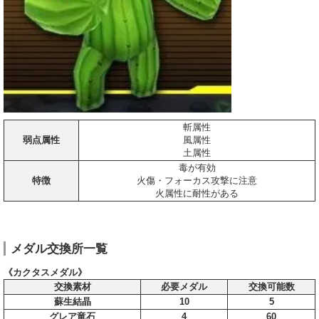
斬属性
弱点属性
風属性
土属性
毒が有効
特徴
火傷・フォーカス攻撃に注意
火属性に耐性がある
メダル交換所一覧
《カクタスメダル》
交換素材
必要メダル
交換可能数
蘇生結晶
10
5
グレア竜石
4
60