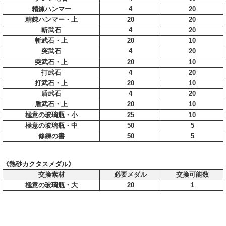
精錬ハンマー
4
20
精錬ハンマー・上
20
20
斬武石
4
20
斬武石・上
20
10
突武石
4
20
突武石・上
20
10
打武石
4
20
打武石・上
20
10
盾武石
4
20
盾武石・上
20
10
極意の玻璃瓶・小
25
10
極意の玻璃瓶・中
50
5
修練の書
50
5
《熱砂カクタスメダル》
交換素材
必要メダル
交換可能数
極意の玻璃瓶・大
20
1