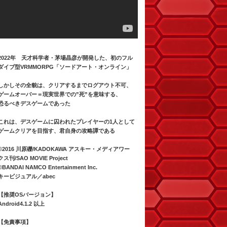
2022年 天才科学者・茅場晶彦が開発した、初のフル
ダイブ型VRMMORPG「ソードアート・オンライン」
しかしその全貌は、クリアするまでログアウト不可、
ゲームオーバー＝現実世界での”死”を意味する、
恐るべきデスゲームであった
これは、デスゲームに囚われたプレイヤーの1人として
ゲームクリアを目指す、君自身の攻略譚である
©2016 川原礫/KADOKAWA アスキー・メディアワー
クス刊/SAO MOVIE Project
©BANDAI NAMCO Entertainment Inc.
キービジュアル／abec
【推奨OSバージョン】
Android4.1.2 以上
【免責事項】