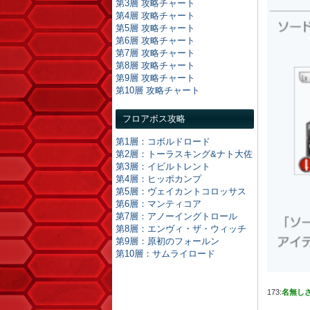
第3層 攻略チャート
第4層 攻略チャート
第5層 攻略チャート
第6層 攻略チャート
第7層 攻略チャート
第8層 攻略チャート
第9層 攻略チャート
第10層 攻略チャート
フロアボス攻略
第1層：コボルドロード
第2層：トーラスキング&ナト大佐
第3層：イビルトレント
第4層：ヒッポカンプ
第5層：ヴェイカントコロッサス
第6層：マンティコア
第7層：アノーイングトロール
第8層：エンヴィ・ザ・ウィッチ
第9層：原初のフォールン
第10層：サムライロード
173:
名無し