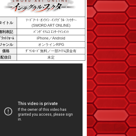
ｿｰﾄﾞｱｰﾄ･ｵﾝﾗｲﾝ -ｲﾝﾃｸﾞﾗﾙ･ﾌｧｸﾀｰ-
タイトル
(SWORD ART ONLINE)
権利表記
ﾊﾞﾝﾀﾞｲﾅﾑｺ ｴﾝﾀｰﾃｲﾝﾒﾝﾄ
ﾟﾗｯﾄﾌｫｰﾑ
iPhone／Android
ジャンル
オンラインRPG
価格
ﾀﾞｳﾝﾛｰﾄﾞ無料／一部ｱｲﾃﾑ課金有
配信日
未定