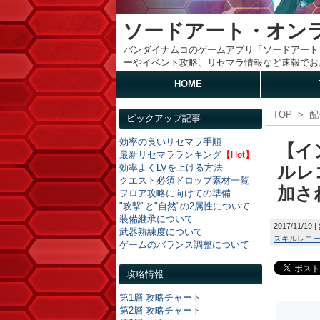
ソードアート・オン
バンダイナムコのゲームアプリ「ソードアート
ーやイベント攻略、リセマラ情報など速報でお
HOME
TOP
>
配
ピックアップ記事
効率の良いリセマラ手順
【イ
最新リセマラランキング
【Hot】
効率よくLVを上げる方法
ルレ
クエスト必須ドロップ素材一覧
加さ
フロア攻略に向けての準備
"攻撃"と"自然"の2属性について
装備継承について
2017/11/19
武器熟練度について
スキルレコ
ゲームのバランス調整について
攻略情報
第1層 攻略チャート
第2層 攻略チャート