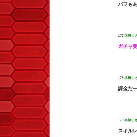
バフも
177:
名無し
ガチャ
178:
名無し
課金だ
179:
名無し
スキル