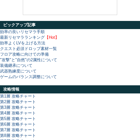
ピックアップ記事
効率の良いリセマラ手順
最新リセマラランキング
【Hot】
効率よくLVを上げる方法
クエスト必須ドロップ素材一覧
フロア攻略に向けての準備
"攻撃"と"自然"の2属性について
装備継承について
武器熟練度について
ゲームのバランス調整について
攻略情報
第1層 攻略チャート
第2層 攻略チャート
第3層 攻略チャート
第4層 攻略チャート
第5層 攻略チャート
第6層 攻略チャート
第7層 攻略チャート
第8層 攻略チャート