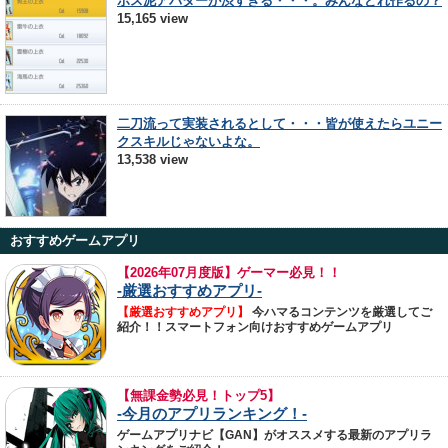
ボス泥アバターが渋すぎる・・・。みんなどれ作るの？
15,165 view
二刀流って実装されるとして・・・皆が使えたらユニー
クスキルじゃないよな。
13,538 view
おすすめゲームアプリ
【
2026年07月度版】ゲーマー必見！！
-厳選おすすめアプリ-
【厳選おすすめアプリ】
今ハマるコンテンツを厳選してご
紹介！！スマートフォン向けおすすめゲームアプリ
【無課金勢必見！トップ5】
-今月のアプリランキング！-
ゲームアプリナビ【GAN】がオススメする最新のアプリラ