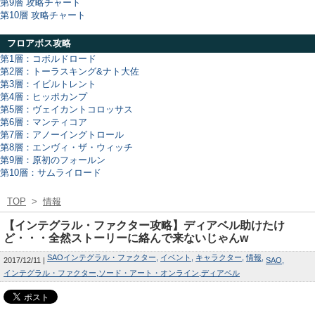
第9層 攻略チャート
第10層 攻略チャート
フロアボス攻略
第1層：コボルドロード
第2層：トーラスキング&ナト大佐
第3層：イビルトレント
第4層：ヒッポカンプ
第5層：ヴェイカントコロッサス
第6層：マンティコア
第7層：アノーイングトロール
第8層：エンヴィ・ザ・ウィッチ
第9層：原初のフォールン
第10層：サムライロード
TOP
>
情報
【インテグラル・ファクター攻略】ディアベル助けたけ
ど・・・全然ストーリーに絡んで来ないじゃんw
SAOインテグラル・ファクター
イベント
キャラクター
情報
2017/12/11
SAO
インテグラル・ファクター
ソード・アート・オンライン
ディアベル