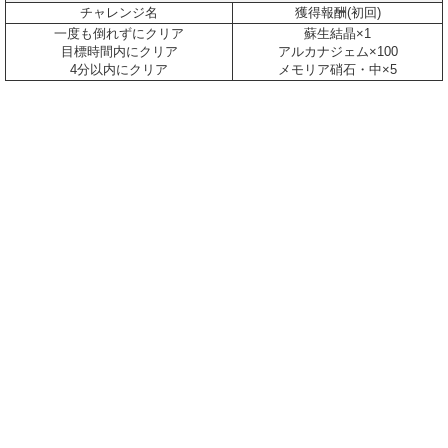
チャレンジ名
獲得報酬(初回)
一度も倒れずにクリア
蘇生結晶×1
目標時間内にクリア
アルカナジェム×100
4分以内にクリア
メモリア硝石・中×5