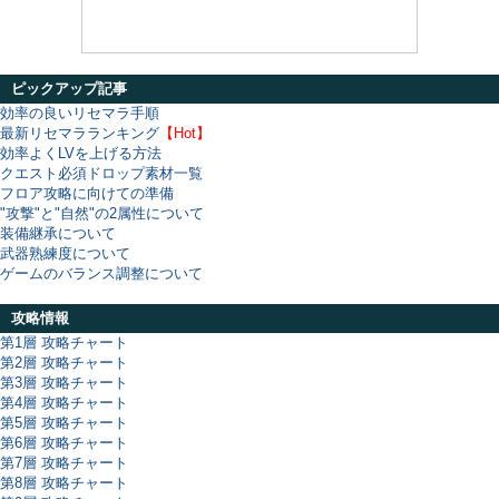
ピックアップ記事
効率の良いリセマラ手順
最新リセマラランキング
【Hot】
効率よくLVを上げる方法
クエスト必須ドロップ素材一覧
フロア攻略に向けての準備
"攻撃"と"自然"の2属性について
装備継承について
武器熟練度について
ゲームのバランス調整について
攻略情報
第1層 攻略チャート
第2層 攻略チャート
第3層 攻略チャート
第4層 攻略チャート
第5層 攻略チャート
第6層 攻略チャート
第7層 攻略チャート
第8層 攻略チャート